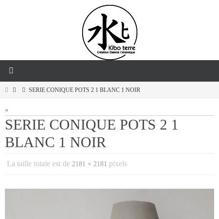
Passer
vers
le
contenu
HOME
SERIE CONIQUE POTS 2 1 BLANC 1 NOIR
«
SERIE CONIQUE POTS 2 1
BLANC 1 NOIR
La taille totale est de
pixels
2181 × 2181